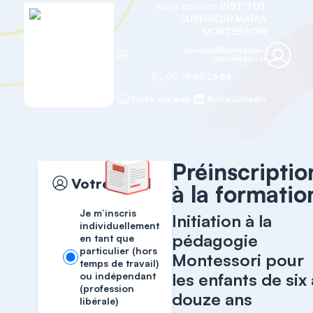
Votre contact
INSTITUT
SUPERIEUR MARIA
MONTESSORI
contact@formation-
montessori.fr
09 78 45 26 64
Notre site web
Notre LinkedIn
Accueil
Certificats AMI
Préinscriptio
Votre profil
à la formatio
Je m’inscris
Initiation à la
individuellement
pédagogie
en tant que
particulier (hors
Montessori pour
temps de travail)
les enfants de six 
ou indépendant
(profession
douze ans
libérale)