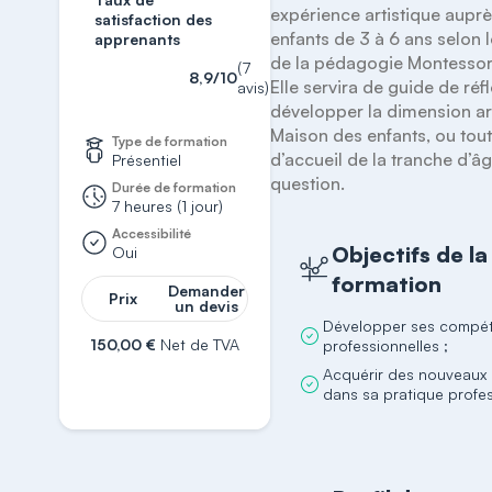
expérience artistique auprè
satisfaction des
enfants de 3 à 6 ans selon l
apprenants
de la pédagogie Montessori.
(7
8,9/10
Elle servira de guide de réf
avis)
développer la dimension arti
Maison des enfants, ou tout 
Type de formation
d’accueil de la tranche d’âg
Présentiel
question. 
Durée de formation
7 heures (1 jour)
Accessibilité
Objectifs de la
Oui
formation
Demander
Prix
un devis
Développer ses compé
150,00 €
Net de TVA
professionnelles ;
Acquérir des nouveaux 
S'inscrire
dans sa pratique profes