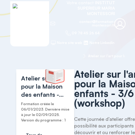
Votre contact
INSTITUT
SUPERIEUR MARIA
MONTESSORI
contact@formation-
montessori.fr
09 78 45 26 64
Notre site web
Notre LinkedIn
Accueil
Formation continue 3 à 6 ans
Atelier sur l'a
Atelier sur l'art
pour la Mais
pour la Maison
enfants - 3/6
des enfants -
(workshop)
3/6 ans
Formation créée le
(workshop)
06/01/2023. Dernière mise
à jour le 02/09/2025.
Cette journée d’atelier offre 
Version du programme : 1
possibilité aux participants 
découvrir et ou renforcer le
Taux de