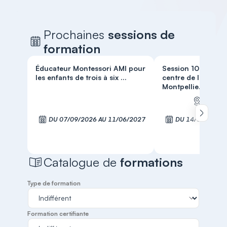
Prochaines
sessions de
formation
Éducateur Montessori AMI pour
Session 100% prés
les enfants de trois à six ...
centre de l'ISMM d
Montpellie...
MONTPE
Défiler 
DU 07/09/2026 AU 11/06/2027
DU 14/09/2026 
S'inscrire
S'inscr
Catalogue de
formations
Type de formation
Formation certifiante