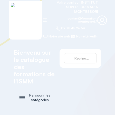
Votre contact
INSTITUT
SUPERIEUR MARIA
MONTESSORI
contact@formation-
montessori.fr
09 78 45 26 64
Notre site web
Notre LinkedIn
Bienvenu sur
le catalogue
des
formations de
l'ISMM
Parcourir les
catégories