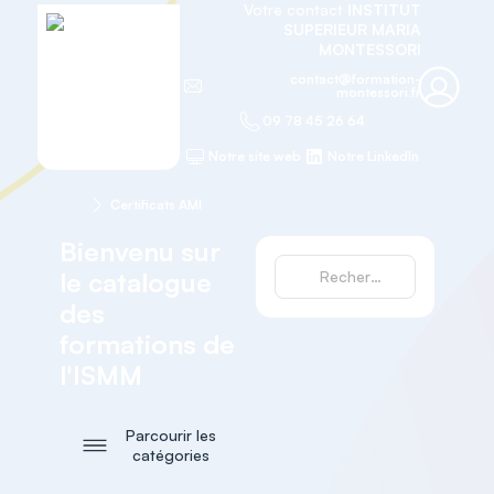
Votre contact
INSTITUT
SUPERIEUR MARIA
MONTESSORI
contact@formation-
montessori.fr
09 78 45 26 64
Notre site web
Notre LinkedIn
Accueil
Certificats AMI
Bienvenu sur
le catalogue
des
formations de
l'ISMM
Parcourir les
catégories