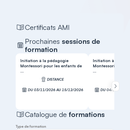
Certificats AMI
Prochaines
sessions de
formation
Initiation à la pédagogie
Initiation à la péd
Montessori pour les enfants de
Montessori pour le
...
...
DISTANCE
DIST
Défiler 
DU 03/11/2026 AU 15/12/2026
DU 04/11/2026 
S'inscrire
S'inscr
Catalogue de
formations
Type de formation