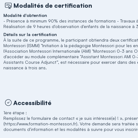
Modalités de certification
Modalité d'obtention
- Présence à minimum 90% des instances de formations - Travaux à 
Réalisation de 9 heures d'observation d'enfants de la naissance à 
Détails sur la certification
À la suite de ce programme, le participant obtiendra deux certificats 
Montessori (ISMM) "Initiation à la pédagogie Montessori pour les enf
l'Association Montessori Internationale (AMI) "Montessori 0-3 ans Or
d'accéder au module complémentaire "Assistant Montessori AMI 0-3
Assistants Course Adjunct”, est nécessaire pour exercer dans des 
naissance à trois ans.
Accessibilité
1ère étape :
Remplissez le formulaire de contact « je suis intéressé(e) ! », prés
(https://www.formation-montessori.fr). Votre demande sera traitée s
documents d’information et les modalités à suivre pour vous inscrir