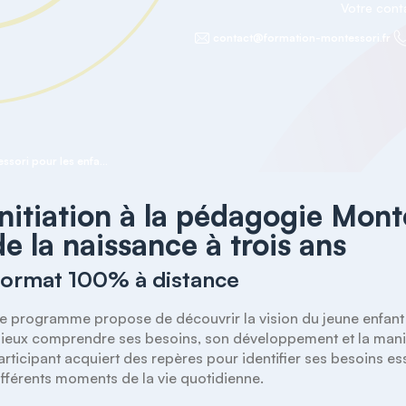
Votre con
contact@formation-montessori.fr
Initiation à la pédagogie Montessori pour les enfants de la naissance à trois ans
Initiation à la pédagogie Mont
de la naissance à trois ans
ormat 100% à distance
e programme propose de découvrir la vision du jeune enfant 
ieux comprendre ses besoins, son développement et la maniè
articipant acquiert des repères pour identifier ses besoins es
ifférents moments de la vie quotidienne.  
