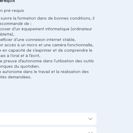
érequis
n pré-requis
 suivre la formation dans de bonnes conditions, il
recommandé de :
sposer d’un équipement informatique (ordinateur
blette),
éficier d’une connexion internet stable,
oir accès à un micro et une caméra fonctionnelle,
re en capacité de s’exprimer et de comprendre le
ais à l’oral et à l’écrit,
re preuve d’autonomie dans l’utilisation des outils
riques du quotidien.
e autonome dans le travail et la réalisation des
vités demandées.