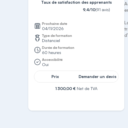
Taux de satisfaction des apprenants
A
9,4/10
(91 avis)
e
L
Prochaine date
04/11/2026
t
d
Type de formation
Distanciel
Durée de formation
60 heures
Accessibilité
Oui
Prix
Demander un devis
1 300,00 €
Net de TVA
S'inscrire