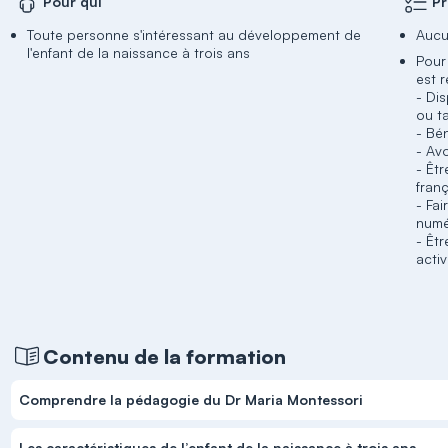
Pour qui
Pr
Toute personne s'intéressant au développement de
Aucu
l'enfant de la naissance à trois ans
Pour
est 
- Di
ou ta
- Bén
- Av
- Êt
franç
- Fai
numé
- Êtr
acti
Contenu de la formation
Comprendre la pédagogie du Dr Maria Montessori
Les caractéristiques de l’enfant de la naissance à trois ans