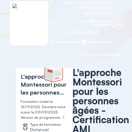
Votre contact
INSTITUT
SUPERIEUR MARIA
MONTESSORI
contact@formation-
montessori.fr
09 78 45 26 64
Notre site web
Notre LinkedIn
Accueil
Formation personnes âgées
L'approche
L'approche
Montessori
Montessori pour
pour les
les personnes
personnes
âgées -
Formation créée le
âgées -
Certification
16/11/2022. Dernière mise
à jour le 03/09/2025.
AMI
Certification
Version du programme : 1
Type de formation
AMI
Distanciel