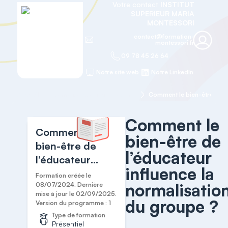
Votre contact
INSTITUT
SUPERIEUR MARIA
MONTESSORI
contact@formation-
montessori.fr
09 78 45 26 64
Notre site web
Notre LinkedIn
Accueil
Formation continue 3 à 6 ans
Comment le
Comment le
bien-être de
bien-être de
l’éducateur
l’éducateur
influence la
influence la
Formation créée le
normalisatio
normalisation du
08/07/2024. Dernière
mise à jour le 02/09/2025.
groupe ?
du groupe ?
Version du programme : 1
Type de formation
Présentiel