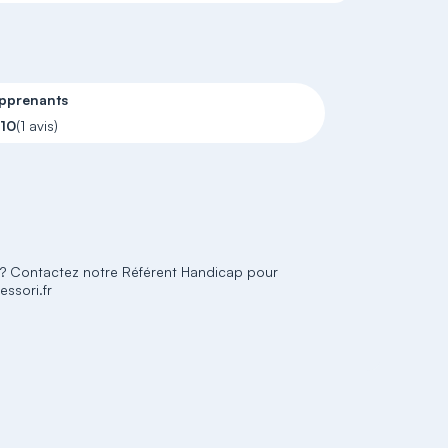
apprenants
/10
(1 avis)
e ? Contactez notre Référent Handicap pour
essori.fr