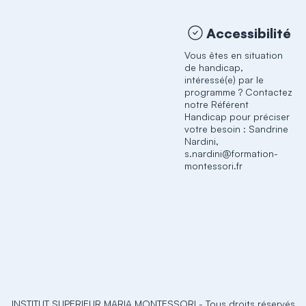
Accessibilité
Vous êtes en situation
de handicap,
intéressé(e) par le
programme ? Contactez
notre Référent
Handicap pour préciser
votre besoin : Sandrine
Nardini,
s.nardini@formation-
montessori.fr
INSTITUT SUPERIEUR MARIA MONTESSORI
-
Tous droits réservés