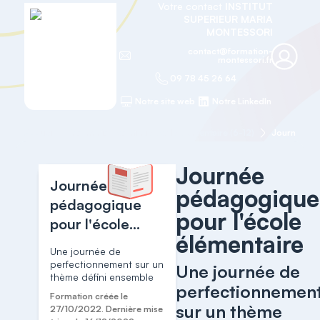
Votre contact
INSTITUT
SUPERIEUR MARIA
MONTESSORI
contact@formation-
montessori.fr
09 78 45 26 64
Notre site web
Notre LinkedIn
Accueil
Formation continue école élémentaire (6-12)
Journée péd
Journée
Journée
pédagogique
pédagogique
pour l'école
pour l'école
élémentaire
élémentaire
Une journée de
perfectionnement sur un
Une journée de
thème défini ensemble
perfectionnemen
Formation créée le
sur un thème
27/10/2022. Dernière mise