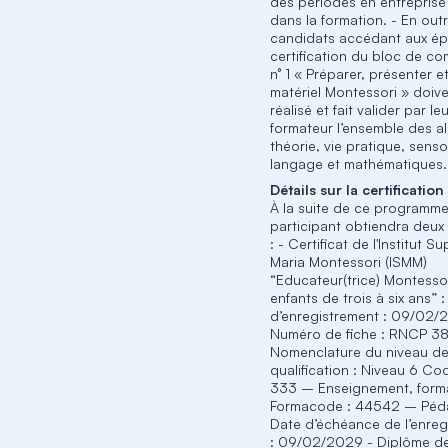
des périodes en entreprise
dans la formation. - En outr
candidats accédant aux é
certification du bloc de c
n° 1 « Préparer, présenter et 
matériel Montessori » doive
réalisé et fait valider par le
formateur l’ensemble des 
théorie, vie pratique, sensor
langage et mathématiques.
Détails sur la certification
À la suite de ce programme
participant obtiendra deux 
: - Certificat de l'Institut S
Maria Montessori (ISMM)
“Educateur(trice) Montessor
enfants de trois à six ans” 
d’enregistrement : 09/02/
Numéro de fiche : RNCP 3
Nomenclature du niveau d
qualification : Niveau 6 Co
333 – Enseignement, form
Formacode : 44542 – Péd
Date d’échéance de l’enreg
: 09/02/2029 - Diplôme d