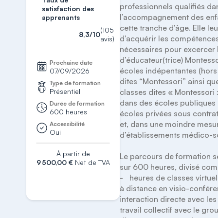
professionnels qualifiés dan
satisfaction des
l’accompagnement des enfa
apprenants
cette tranche d’âge. Elle le
(105
8,3/10
d’acquérir les compétences
avis)
nécessaires pour excercer l
d’éducateur(trice) Montesso
Prochaine date
écoles indépentantes (hors 
07/09/2026
dites “Montessori” ainsi qu
Type de formation
Présentiel
classes dites « Montessori 
dans des écoles publiques 
Durée de formation
600 heures
écoles privées sous contrat 
et, dans une moindre mesure
Accessibilité
Oui
d’établissements médico-so
À partir de
Le parcours de formation s
9 500,00 €
Net de TVA
sur 600 heures, divisé comm
-	 heures de classes virtuelles (heures 
S'inscrire
à distance en visio-conféren
interaction directe avec les
travail collectif avec le gro