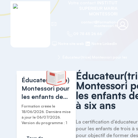
Votre contact
INSTITUT
SUPERIEUR MARIA
MONTESSORI
contact@formation-
montessori.fr
09 78 45 26 64
Notre site web
Notre LinkedIn
Accueil
Diplômes AMI
Éducateur(tri
Éducateur(trice)
Montessori p
Montessori pour
les enfants de
les enfants de
à six ans
trois à six ans
Formation créée le
18/06/2026. Dernière mise
à jour le 06/07/2026.
La certification d’éducateur
Version du programme : 1
pour les enfants de trois à s
pour objectif de former des
Taux de