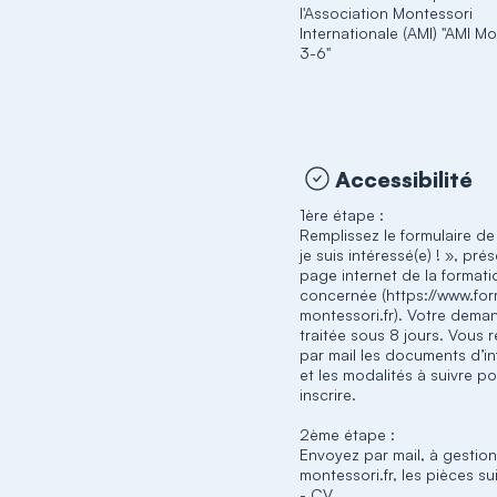
l'Association Montessori
Internationale (AMI) "AMI M
3-6"
Accessibilité
1ère étape :
Remplissez le formulaire de
je suis intéressé(e) ! », prés
page internet de la formati
concernée (https://www.for
montessori.fr). Votre dema
traitée sous 8 jours. Vous 
par mail les documents d’i
et les modalités à suivre p
inscrire.
2ème étape :
Envoyez par mail, à gestion
montessori.fr, les pièces su
- CV