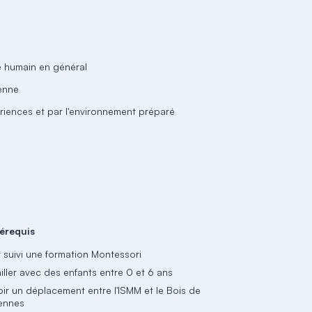
tre humain en général
ienne
périences et par l'environnement préparé
érequis
r suivi une formation Montessori
iller avec des enfants entre 0 et 6 ans
oir un déplacement entre l'ISMM et le Bois de
ennes