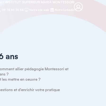
tact
INSTITUT SUPERIEUR MARIA MONTESSORI
09 78 45 26 64
Notre site web
Notre LinkedIn
6 ans
Comment allier pédagogie Montessori et 
ns ? 

les mettre en oeuvre ? 

ions et d'enrichir votre pratique 