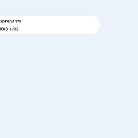
apprenants
10
(8 avis)