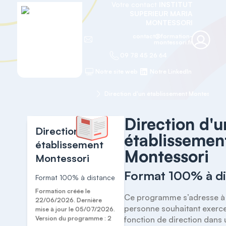
Votre contact
INSTITUT
SUPERIEUR MARIA
MONTESSORI
contact@formation-
montessori.fr
09 78 45 26 64
Notre site web
Notre LinkedIn
Accueil
Certificats AMI
Direction d'un établissement Montessori
Direction d'u
Direction d'un
établissemen
établissement
Montessori
Montessori
Format 100% à di
Format 100% à distance
Formation créée le
Ce programme s’adresse à 
22/06/2026. Dernière
personne souhaitant exerce
mise à jour le 05/07/2026.
Version du programme : 2
fonction de direction dans 