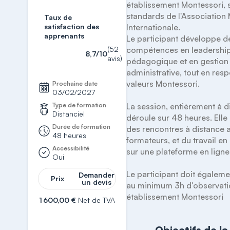
établissement Montessori, s
standards de l'Association 
Taux de
satisfaction des
Internationale. 

apprenants
Le participant développe de
(52
compétences en leadership
8,7/10
avis)
pédagogique et en gestion 
administrative, tout en respe
valeurs Montessori.

Prochaine date
03/02/2027
Type de formation
La session, entièrement à di
Distanciel
déroule sur 48 heures. Ell
Durée de formation
des rencontres à distance a
48 heures
formateurs, et du travail en
Accessibilité
sur une plateforme en ligne.
Oui
Le participant doit égalemen
Demander
Prix
un devis
au minimum 3h d'observati
établissement Montessori
1 600,00 €
Net de TVA
S'inscrire
Objectifs de la