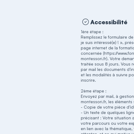
Accessibilité
1ère étape :
Remplissez le formulaire de
je suis intéressé(e) ! », prés
page internet de la formati
concernée (https://www.for
montessori.fr). Votre dema
traitée sous 8 jours. Vous 
par mail les documents d’i
et les modalités à suivre p
inscrire.
2ème étape :
Envoyez par mail, à gestion
montessori.fr, les éléments 
- Copie de votre pièce d’id
- Un texte de quelques lig
précisant : Votre situation 
votre parcours ou votre ex
en lien avec la thématique,
attentes, et ce qui motive 