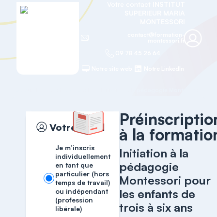
Votre contact
INSTITUT
SUPERIEUR MARIA
MONTESSORI
contact@formation-
montessori.fr
09 78 45 26 64
Notre site web
Notre LinkedIn
Accueil
Certificats AMI
Préinscriptio
Votre profil
à la formatio
Je m’inscris
Initiation à la
individuellement
pédagogie
en tant que
particulier (hors
Montessori pour
temps de travail)
les enfants de
ou indépendant
(profession
trois à six ans
libérale)