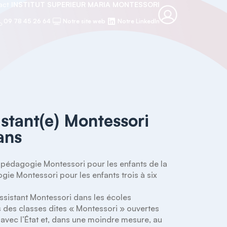
tact
INSTITUT SUPERIEUR MARIA MONTESSORI
09 78 45 26 64
Notre site web
Notre LinkedIn
stant(e) Montessori
 ans
pédagogie Montessori pour les enfants de la 
ie Montessori pour les enfants trois à six 
assistant Montessori dans les écoles 
 des classes dites « Montessori » ouvertes 
avec l’État et, dans une moindre mesure, au 