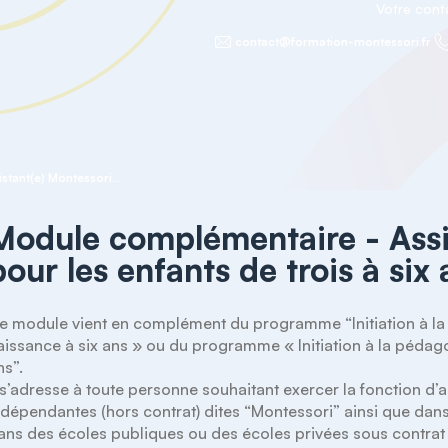
Votre con
contact@formation-montessori.fr
Module complémentaire - Assistant(e) Montessori pour les enfants de trois à six ans
Module complémentaire - Assi
pour les enfants de trois à six
e module vient en complément du programme “Initiation à la 
aissance à six ans » ou du programme « Initiation à la pédagog
s”.

l s’adresse à toute personne souhaitant exercer la fonction d’
ndépendantes (hors contrat) dites “Montessori” ainsi que dans
ans des écoles publiques ou des écoles privées sous contrat 