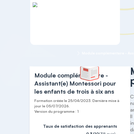
Accueil
Certificats AMI
Module complémentaire -
Assistant(e) Montessori pour
les enfants de trois à six ans
C
Formation créée le 25/04/2023. Dernière mise à
n
jour le 05/07/2026.
an
Version du programme : 1
I
i
Taux de satisfaction des apprenants
d
9,3/10
(38 avis)