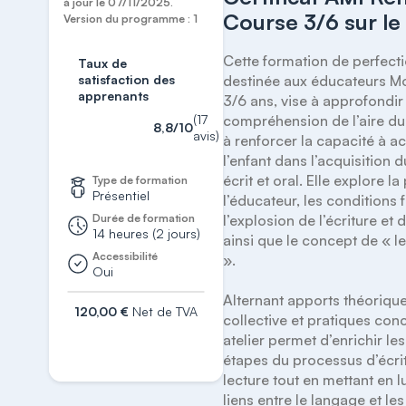
à jour le 07/11/2025.
Course 3/6 sur le
Version du programme : 1
Cette formation de perfect
Taux de
satisfaction des
destinée aux éducateurs Mo
apprenants
3/6 ans, vise à approfondir 
(17
compréhension de l’aire du 
8,8/10
avis)
à renforcer la capacité à 
l’enfant dans l’acquisition 
écrit et oral. Elle explore la
Type de formation
Présentiel
l’éducateur, les conditions f
Durée de formation
l’explosion de l’écriture et d
14 heures (2 jours)
ainsi que le concept de « le
Accessibilité
».

Oui
Alternant apports théoriques
120,00 €
Net de TVA
collective et pratiques conc
atelier permet d’enrichir les
S'inscrire
étapes du processus d’écrit
lecture tout en mettant en l
liens entre le langage et les