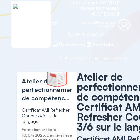
Votre contact
INSTITUT
SUPERIEUR MARIA
MONTESSORI
contact@formation-
montessori.fr
09 78 45 26 64
Notre site web
Notre LinkedIn
Accueil
Certificats AMI
Atelier de
Atelier de
perfectionn
perfectionnement
de compéten
de compétences
Certificat AM
- Certificat AMI
Certificat AMI Refresher
Refresher Co
Refresher
Course 3/6 sur le
langage
Course 3/6 sur
3/6 sur le la
Formation créée le
le langage
10/04/2025. Dernière mise
Certificat AMI Re