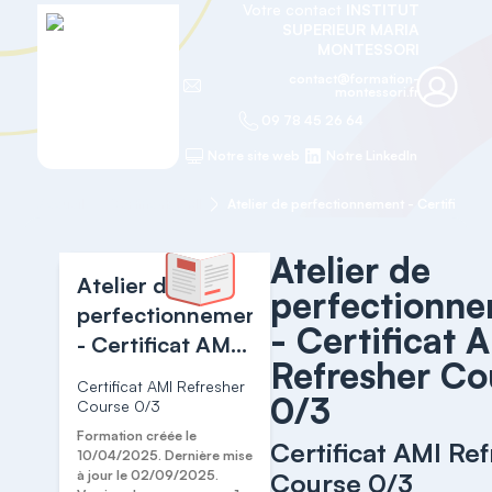
Votre contact
INSTITUT
SUPERIEUR MARIA
MONTESSORI
contact@formation-
montessori.fr
09 78 45 26 64
Notre site web
Notre LinkedIn
Accueil
Certificats AMI
Atelier de
Atelier de
perfectionn
perfectionnement
- Certificat 
- Certificat AMI
Refresher Co
Refresher
Certificat AMI Refresher
0/3
Course 0/3
Course 0/3
Formation créée le
Certificat AMI Re
10/04/2025. Dernière mise
à jour le 02/09/2025.
Course 0/3