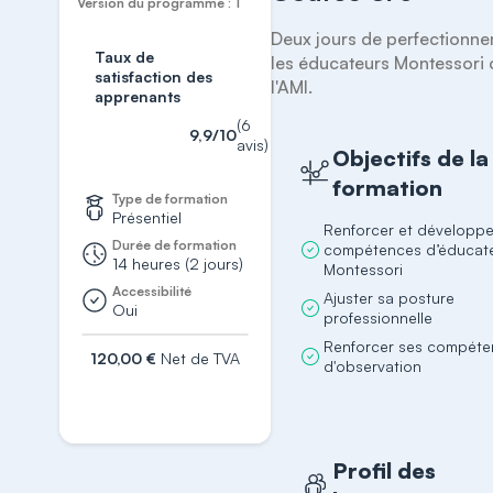
Version du programme : 1
Deux jours de perfectionne
Taux de
les éducateurs Montessori ce
satisfaction des
l'AMI.
apprenants
(6
9,9/10
avis)
Objectifs de la
formation
Type de formation
Présentiel
Renforcer et développe
Durée de formation
compétences d’éducat
14 heures (2 jours)
Montessori
Accessibilité
Ajuster sa posture
Oui
professionnelle
Renforcer ses compét
120,00 €
Net de TVA
d'observation
S'inscrire
Profil des