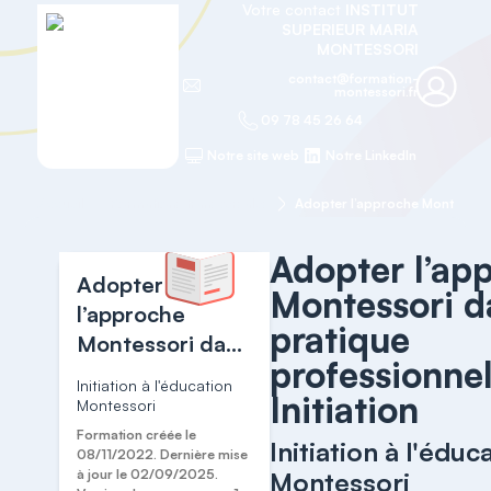
Votre contact
INSTITUT
SUPERIEUR MARIA
MONTESSORI
contact@formation-
montessori.fr
09 78 45 26 64
Notre site web
Notre LinkedIn
Accueil
Formations transversales
Adopter l’ap
Adopter
Montessori d
l’approche
pratique
Montessori dans
professionnel
sa pratique
Initiation à l'éducation
Initiation
professionnelle -
Montessori
Initiation
Formation créée le
Initiation à l'éduc
08/11/2022. Dernière mise
à jour le 02/09/2025.
Montessori