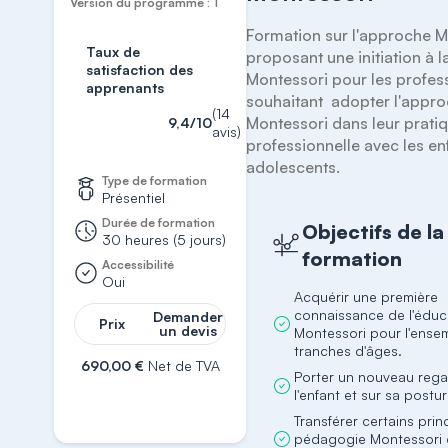
Version du programme : 1
Formation sur l'approche M
Taux de
proposant une initiation à 
satisfaction des
Montessori pour les profess
apprenants
souhaitant  adopter l'appro
(14
Montessori dans leur pratiq
9,4/10
avis)
professionnelle avec les enf
adolescents.
Type de formation
Présentiel
Durée de formation
Objectifs de la
30 heures (5 jours)
formation
Accessibilité
Oui
Acquérir une première
connaissance de l'éduc
Demander
Prix
un devis
Montessori pour l'ense
tranches d'âges.
690,00 €
Net de TVA
Porter un nouveau rega
l'enfant et sur sa postu
S'inscrire
Transférer certains prin
pédagogie Montessori 