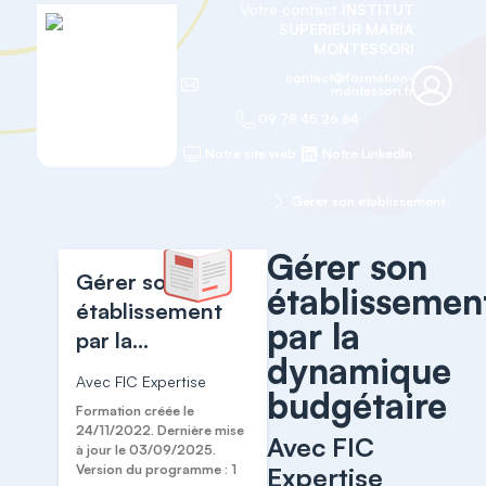
Votre contact
INSTITUT
SUPERIEUR MARIA
MONTESSORI
contact@formation-
montessori.fr
09 78 45 26 64
Notre site web
Notre LinkedIn
Accueil
Formations transversales
Gérer son
Gérer son
établissemen
établissement
par la
par la
dynamique
dynamique
Avec FIC Expertise
budgétaire
budgétaire
Formation créée le
24/11/2022. Dernière mise
Avec FIC
à jour le 03/09/2025.
Version du programme : 1
Expertise