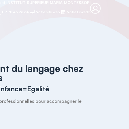
tact
INSTITUT SUPERIEUR MARIA MONTESSORI
09 78 45 26 64
Notre site web
Notre LinkedIn
t du langage chez
s
Enfance=Egalité
 professionnelles pour accompagner le 