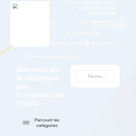
Votre contact
INSTITUT
SUPERIEUR MARIA
MONTESSORI
contact@formation-
montessori.fr
09 78 45 26 64
Notre site web
Notre LinkedIn
Accueil
Formation continue 0-3 ans
Bienvenu sur
le catalogue
des
formations de
l'ISMM
Parcourir les
catégories