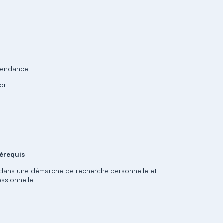
épendance
ori
érequis
 dans une démarche de recherche personnelle et
essionnelle