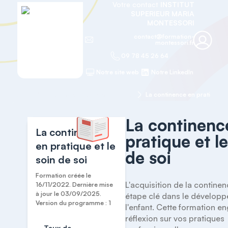
Votre contact
INSTITUT
SUPERIEUR MARIA
MONTESSORI
contact@formation-
montessori.fr
09 78 45 26 64
Notre site web
Notre LinkedIn
Accueil
Formation continue 0-3 ans
La continence en pratique et
La continenc
La continence
pratique et le
en pratique et le
de soi
soin de soi
Formation créée le
L'acquisition de la continen
16/11/2022. Dernière mise
à jour le 03/09/2025.
étape clé dans le développ
Version du programme : 1
l'enfant. Cette formation en
réflexion sur vos pratiques 
Taux de