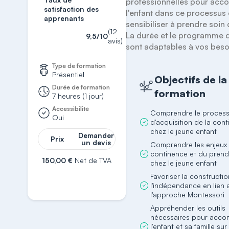
professionnelles pour acc
satisfaction des
l'enfant dans ce processus e
apprenants
sensibiliser à prendre soin de
(12
La durée et le programme d
9,5/10
avis)
sont adaptables à vos beso
Type de formation
Présentiel
Objectifs de la
Durée de formation
formation
7 heures (1 jour)
Accessibilité
Comprendre le proces
Oui
d'acquisition de la con
chez le jeune enfant
Demander
Prix
un devis
Comprendre les enjeux 
continence et du prend
150,00 €
Net de TVA
chez le jeune enfant
S'inscrire
Favoriser la constructi
l'indépendance en lien 
l'approche Montessori
Appréhender les outils
nécessaires pour acc
l'enfant et sa famille su